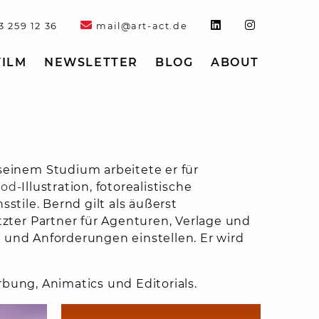
3 259 12 36
mail@art-act.de
FILM
NEWSLETTER
BLOG
ABOUT
seinem
Studium
arbeitete
er
für
od-
Illustration,
fotorealistische
onsstile. Bernd
gilt
als
äußerst
tzter
Partner
für
Agenturen,
Verlage
und
e
und
Anforderungen
einstellen.
Er wird
rbung, Animatics und Editorials.