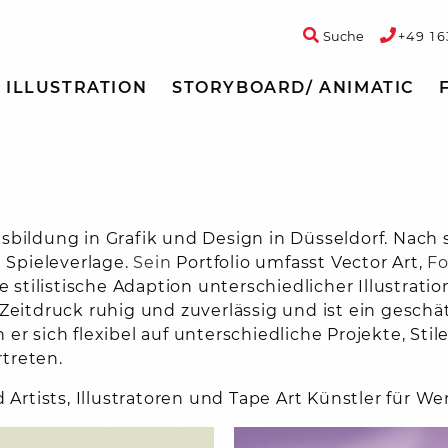
Suche
+49 16
ILLUSTRATION
STORYBOARD/ ANIMATIC
sbildung
in
Grafik
und
Design
in
Düsseldorf.
Nach
d
Spieleverlage.
Sein
Portfolio
umfasst
Vector
Art,
Fo
ie
stilistische
Adaption
unterschiedlicher
Illustrati
Zeitdruck
ruhig
und
zuverlässig
und
ist
ein
geschä
n
er
sich
flexibel
auf
unterschiedliche
Projekte,
Stil
treten.
 Artists, Illustratoren und Tape Art Künstler für We