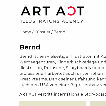
Home
/
Künstler
/
Bernd
Bernd
Bernd
ist
ein
vielseitiger
Illustrator
mit
Au
Werbeagenturen,
Kinderbuchverlage
un
Illustration,
Retusche, Storyboards
und
d
professionell,
arbeitet
auch
unter
hohem
Kreativteams.
Dank
seiner
Erfahrung
kan
auch den USA von einer
Repräsentanz
ver
ART ACT vertritt internationale Storyboard