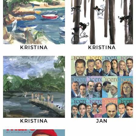
KRISTINA
KRISTINA
KRISTINA
JAN