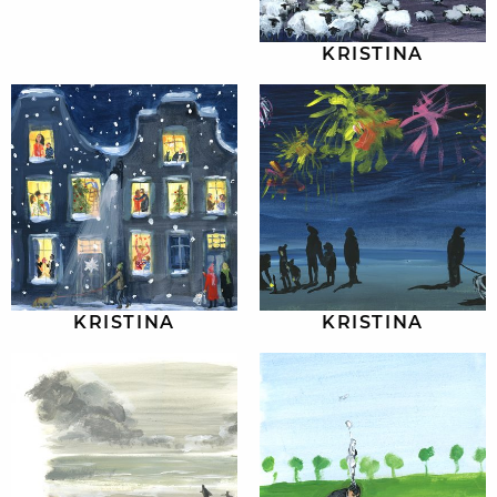
KRISTINA
KRISTINA
KRISTINA