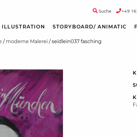
Suche
+49 16
ILLUSTRATION
STORYBOARD/ ANIMATIC
e
/
moderne Malerei
/
seidlein037 fasching
K
S
K
F