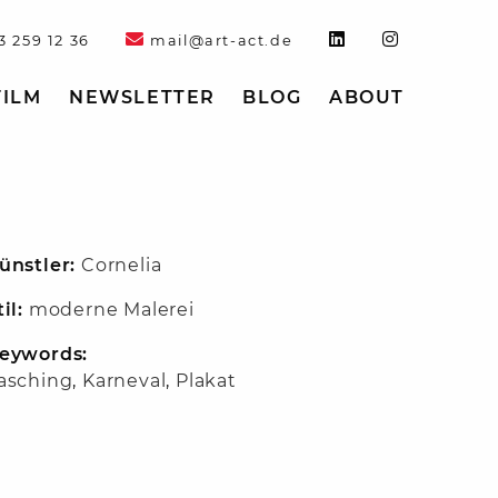
3 259 12 36
mail@art-act.de
FILM
NEWSLETTER
BLOG
ABOUT
ünstler:
Cornelia
til:
moderne Malerei
eywords:
asching
,
Karneval
,
Plakat