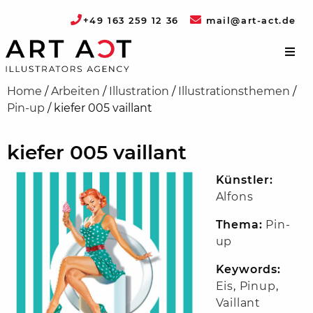
+49 163 259 12 36
mail@art-act.de
Home
/
Arbeiten
/
Illustration
/
Illustrationsthemen
/
Pin-up
/
kiefer 005 vaillant
kiefer 005 vaillant
Künstler:
Alfons
Thema:
Pin-
up
Keywords:
Eis
,
Pinup
,
Vaillant