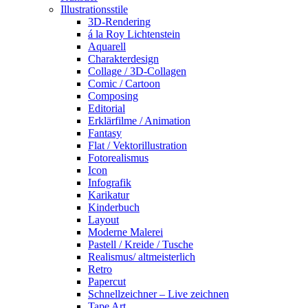
Illustrationsstile
3D-Rendering
á la Roy Lichtenstein
Aquarell
Charakterdesign
Collage / 3D-Collagen
Comic / Cartoon
Composing
Editorial
Erklärfilme / Animation
Fantasy
Flat / Vektorillustration
Fotorealismus
Icon
Infografik
Karikatur
Kinderbuch
Layout
Moderne Malerei
Pastell / Kreide / Tusche
Realismus/ altmeisterlich
Retro
Papercut
Schnellzeichner – Live zeichnen
Tape Art