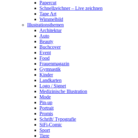
Papercut
Schnellzeichner – Live zeichnen
Tape Art
Wimmelbild
Illustrationsthemen
Architektur
Auto
Beauty
Buchcover
Event
Food
Frauenmagazin
Gymnastik
Kinder
Landkarten
Logo / Signet
Medizinische Illustration
Mode
Pin-up
Portrait
Promis
Schrift/ Typografie
SiFi-Comic
Sport
Tiere