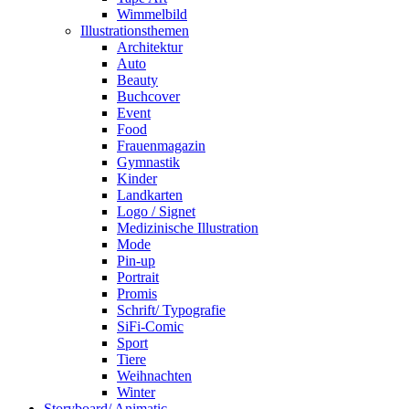
Wimmelbild
Illustrationsthemen
Architektur
Auto
Beauty
Buchcover
Event
Food
Frauenmagazin
Gymnastik
Kinder
Landkarten
Logo / Signet
Medizinische Illustration
Mode
Pin-up
Portrait
Promis
Schrift/ Typografie
SiFi-Comic
Sport
Tiere
Weihnachten
Winter
Storyboard/ Animatic