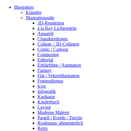
Illustration
Künstler
Illustrationsstile
3D-Rendering
á la Roy Lichtenstein
Aquarell
Charakterdesign
Collage / 3D-Collagen
Comic / Cartoon
Composing
Editorial
Erklärfilme / Animation
Fantasy
Flat / Vektorillustration
Fotorealismus
Icon
Infografik
Karikatur
Kinderbuch
Layout
Moderne Malerei
Pastell / Kreide / Tusche
Realismus/ altmeisterlich
Retro