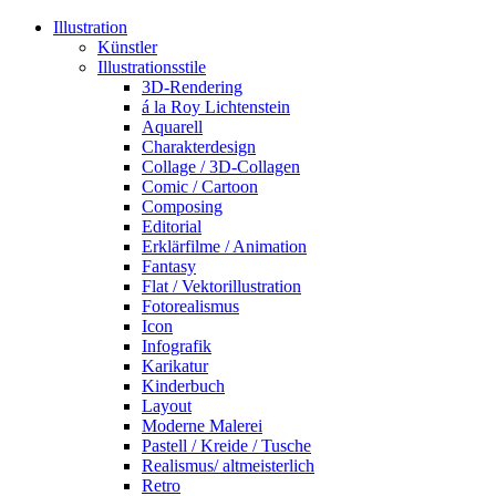
Illustration
Künstler
Illustrationsstile
3D-Rendering
á la Roy Lichtenstein
Aquarell
Charakterdesign
Collage / 3D-Collagen
Comic / Cartoon
Composing
Editorial
Erklärfilme / Animation
Fantasy
Flat / Vektorillustration
Fotorealismus
Icon
Infografik
Karikatur
Kinderbuch
Layout
Moderne Malerei
Pastell / Kreide / Tusche
Realismus/ altmeisterlich
Retro