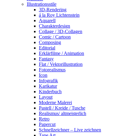
Illustrationsstile
3D-Rendering
á la Roy Lichtenstein
Aquarell
Charakterdesign
Collage / 3D-Collagen
Comic / Cartoon
Composing
Editorial
Erklärfilme / Animation
Fantasy
Flat / Vektorillustration
Fotorealismus
Icon
Infografik
Karikatur
Kinderbuch
Layout
Moderne Malerei
Pastell / Kreide / Tusche
Realismus/ altmeisterlich
Retro
Papercut
Schnellzeichner – Live zeichnen
Tape Art