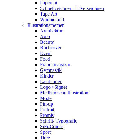
Papercut
Schnellzeichner – Live zeichnen
Tape Art
Wimmelbild
Illustrationsthemen
Architektur
Auto
Beauty
Buchcover
Event
Food
Frauenmagazin
Gymnastik
Kinder
Landkarten
Logo / Signet
Medizinische Illustration
Mode
Pin-up
Portrait
Promis
Schrift/ Typografie
SiFi-Comic
Sport
Tiere