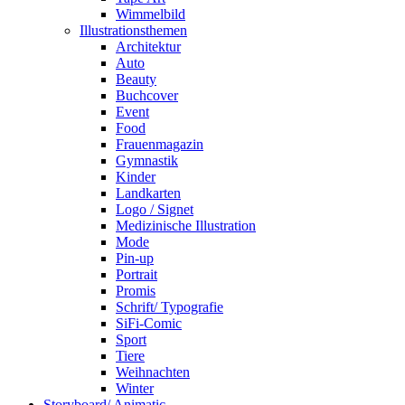
Wimmelbild
Illustrationsthemen
Architektur
Auto
Beauty
Buchcover
Event
Food
Frauenmagazin
Gymnastik
Kinder
Landkarten
Logo / Signet
Medizinische Illustration
Mode
Pin-up
Portrait
Promis
Schrift/ Typografie
SiFi-Comic
Sport
Tiere
Weihnachten
Winter
Storyboard/ Animatic