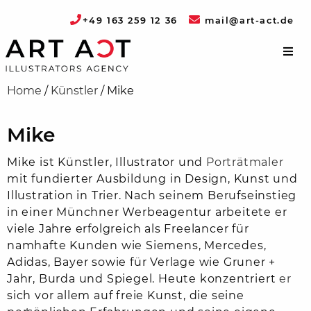
+49 163 259 12 36
mail@art-act.de
Home
/
Künstler
/
Mike
Mike
Mike
ist
Künstler,
Illustrator
und
Porträtmaler
mit
fundierter
Ausbildung
in
Design,
Kunst
und
Illustration
in
Trier.
Nach
seinem
Berufseinstieg
in
einer
Münchner
Werbeagentur
arbeitete
er
viele
Jahre
erfolgreich
als
Freelancer
für
namhafte
Kunden
wie
Siemens,
Mercedes,
Adidas,
Bayer
sowie
für
Verlage
wie
Gruner +
Jahr,
Burda
und
Spiegel.
Heute
konzentriert
er
sich
vor
allem
auf
freie
Kunst,
die
seine