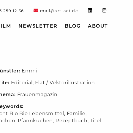
3 259 12 36
mail@art-act.de
FILM
NEWSLETTER
BLOG
ABOUT
ünstler:
Emmi
tile:
Editorial
,
Flat / Vektorillustration
hema:
Frauenmagazin
eywords:
cht Bio Bio Lebensmittel
,
Familie
,
ochen
,
Pfannkuchen
,
Rezeptbuch
,
Titel