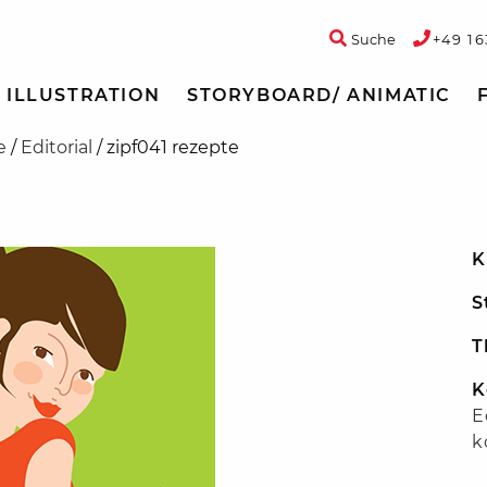
Suche
+49 16
ILLUSTRATION
STORYBOARD/ ANIMATIC
e
/
Editorial
/
zipf041 rezepte
K
S
T
K
E
k