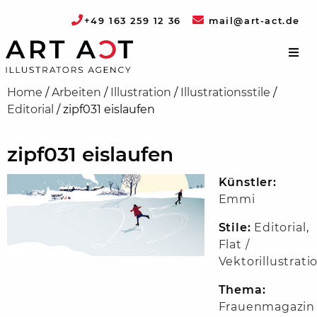
+49 163 259 12 36
mail@art-act.de
Home
/
Arbeiten
/
Illustration
/
Illustrationsstile
/
Editorial
/
zipf031 eislaufen
zipf031 eislaufen
Künstler:
Emmi
Stile:
Editorial
,
Flat /
Vektorillustrati
Thema:
Frauenmagazin