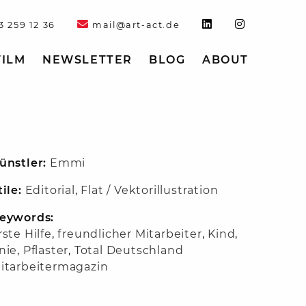
3 259 12 36
mail@art-act.de
FILM
NEWSLETTER
BLOG
ABOUT
ünstler:
Emmi
tile:
Editorial
,
Flat / Vektorillustration
eywords:
rste Hilfe
,
freundlicher Mitarbeiter
,
Kind
,
nie
,
Pflaster
,
Total Deutschland
itarbeitermagazin