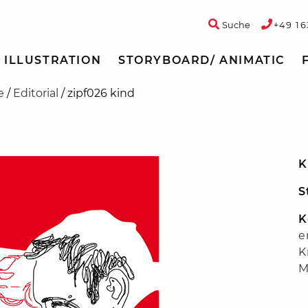
Suche
+49 16
ILLUSTRATION
STORYBOARD/ ANIMATIC
e
/
Editorial
/
zipf026 kind
K
S
K
e
K
M