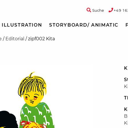
Suche
+49 16
ILLUSTRATION
STORYBOARD/ ANIMATIC
e
/
Editorial
/
zipf002 Kita
K
S
K
T
K
B
K