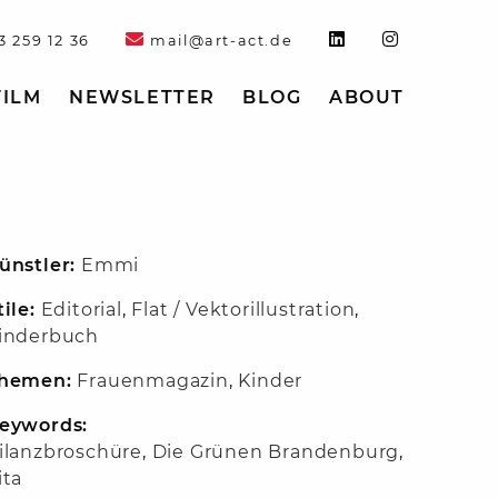
3 259 12 36
mail@art-act.de
FILM
NEWSLETTER
BLOG
ABOUT
ünstler:
Emmi
tile:
Editorial
,
Flat / Vektorillustration
,
inderbuch
hemen:
Frauenmagazin
,
Kinder
eywords:
ilanzbroschüre
,
Die Grünen Brandenburg
,
ita