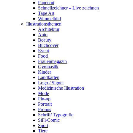
Papercut
Schnellzeichner – Live zeichnen
Tape Art
Wimmelbild
Illustrationsthemen
Architektur
Auto
Beauty
Buchcover
Event
Food
Frauenmagazin
Gymnastik
Kinder
Landkarten
Logo / Signet
Medizinische Illustration
Mode
Pin-up
Portrait
Promis
Schrift/ Typografie
SiFi-Comic
Sport
Tiere