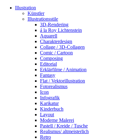
Illustration
Künstler
Illustrationsstile
3D-Rendering
á la Roy Lichtenstein
Aquarell
Charakterdesign
Collage / 3D-Collagen
Comic / Cartoon
Composing
Editorial
Erklärfilme / Animation
Fantasy
Flat / Vektorillustration
Fotorealismus
Icon
Infografik
Karikatur
Kinderbuch
Layout
Moderne Malerei
Pastell / Kreide / Tusche
Realismus/ altmeisterlich
Retro