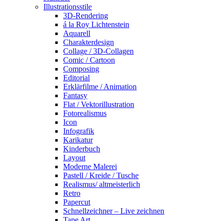
Illustrationsstile
3D-Rendering
á la Roy Lichtenstein
Aquarell
Charakterdesign
Collage / 3D-Collagen
Comic / Cartoon
Composing
Editorial
Erklärfilme / Animation
Fantasy
Flat / Vektorillustration
Fotorealismus
Icon
Infografik
Karikatur
Kinderbuch
Layout
Moderne Malerei
Pastell / Kreide / Tusche
Realismus/ altmeisterlich
Retro
Papercut
Schnellzeichner – Live zeichnen
Tape Art