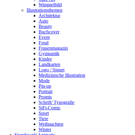
Wimmelbild
Illustrationsthemen
Architektur
Auto
Beauty
Buchcover
Event
Food
Frauenmagazin
Gymnastik
Kinder
Landkarten
Logo / Signet
Medizinische Illustration
Mode
Pin-up
Portrait
Promis
Schrift/ Typografie
SiFi-Comic
Sport
Tiere
Weihnachten
Winter
Storyboard/ Animatic