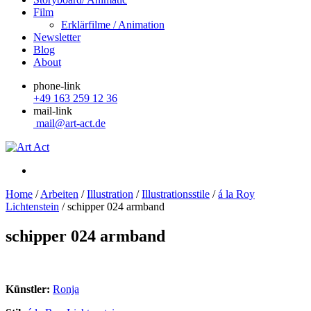
Film
Erklärfilme / Animation
Newsletter
Blog
About
phone-link
+49 163 259 12 36
mail-link
mail@art-act.de
Home
/
Arbeiten
/
Illustration
/
Illustrationsstile
/
á la Roy
Lichtenstein
/
schipper 024 armband
schipper 024 armband
Künstler:
Ronja