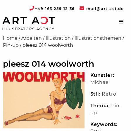
+49 163 259 12 36
mail@art-act.de
Home
/
Arbeiten
/
Illustration
/
Illustrationsthemen
/
Pin-up
/
pleesz 014 woolworth
pleesz 014 woolworth
Künstler:
Michael
Stil:
Retro
Thema:
Pin-
up
Keywords: