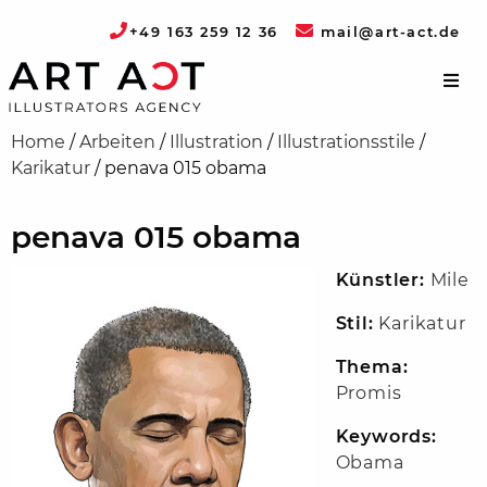
+49 163 259 12 36
mail@art-act.de
Home
/
Arbeiten
/
Illustration
/
Illustrationsstile
/
Karikatur
/
penava 015 obama
penava 015 obama
Künstler:
Mile
Stil:
Karikatur
Thema:
Promis
Keywords:
Obama