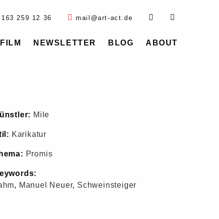
 163 259 12 36
mail@art-act.de
FILM
NEWSLETTER
BLOG
ABOUT
ünstler:
Mile
il:
Karikatur
hema:
Promis
eywords:
ahm
,
Manuel Neuer
,
Schweinsteiger