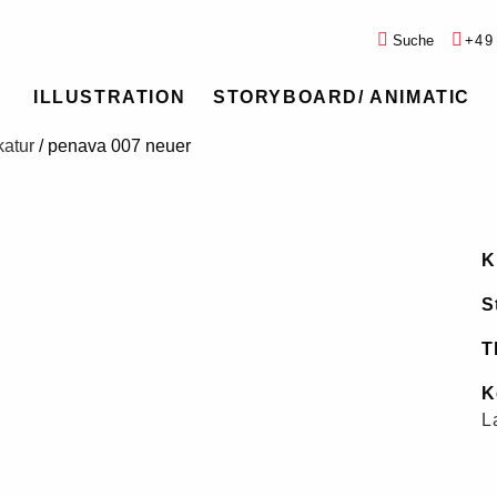
Suche
+49
ILLUSTRATION
STORYBOARD/ ANIMATIC
katur
/
penava 007 neuer
K
St
T
K
L