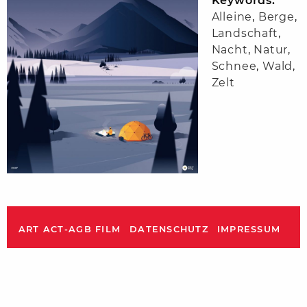
Keywords:
Alleine
,
Berge
,
Landschaft
,
Nacht
,
Natur
,
Schnee
,
Wald
,
Zelt
ART ACT-AGB FILM
DATENSCHUTZ
IMPRESSUM