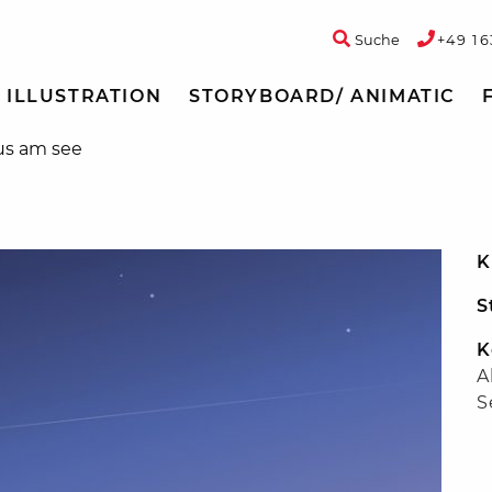
Suche
+49 16
ILLUSTRATION
STORYBOARD/ ANIMATIC
us am see
K
S
K
A
S