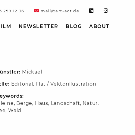
3 259 12 36
mail@art-act.de
FILM
NEWSLETTER
BLOG
ABOUT
ünstler:
Mickael
tile:
Editorial
,
Flat / Vektorillustration
eywords:
lleine
,
Berge
,
Haus
,
Landschaft
,
Natur
,
ee
,
Wald