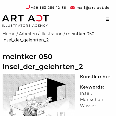
+49 163 259 12 36
mail@art-act.de
Home
/
Arbeiten
/
Illustration
/
meintker 050
insel_der_gelehrten_2
meintker 050
insel_der_gelehrten_2
Künstler:
Axel
Keywords:
Insel
,
Menschen
,
Wasser