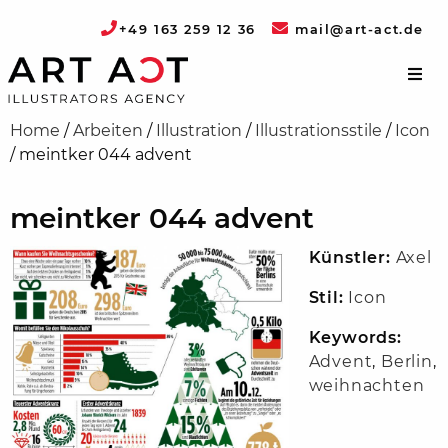
+49 163 259 12 36
mail@art-act.de
Home
/
Arbeiten
/
Illustration
/
Illustrationsstile
/
Icon
/
meintker 044 advent
meintker 044 advent
Künstler:
Axel
Stil:
Icon
Keywords:
Advent
,
Berlin
,
weihnachten