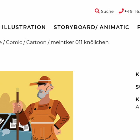
Suche
+49 16
ILLUSTRATION
STORYBOARD/ ANIMATIC
e
/
Comic / Cartoon
/
meintker 011 knöllchen
K
S
K
A