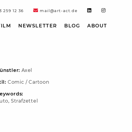
3 259 12 36
mail@art-act.de
FILM
NEWSLETTER
BLOG
ABOUT
ünstler:
Axel
til:
Comic / Cartoon
eywords:
uto
,
Strafzettel