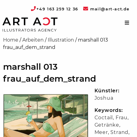
+49 163 259 12 36
mail@art-act.de
Home
/
Arbeiten
/
Illustration
/
marshall 013
frau_auf_dem_strand
marshall 013
frau_auf_dem_strand
Künstler:
Joshua
Keywords:
Coctail
,
Frau
,
Getränke
,
Meer
,
Strand
,