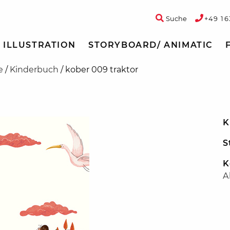
Suche
+49 16
ILLUSTRATION
STORYBOARD/ ANIMATIC
e
/
Kinderbuch
/
kober 009 traktor
K
S
K
A