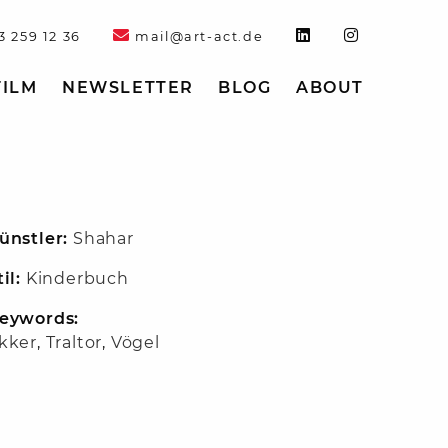
3 259 12 36
mail@art-act.de
FILM
NEWSLETTER
BLOG
ABOUT
ünstler:
Shahar
til:
Kinderbuch
eywords:
kker
,
Traltor
,
Vögel