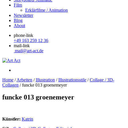
Film
Erklärfilme / Animation
Newsletter
Blog
About
phone-link
+49 163 259 12 36
mail-link
mail@art-act.de
Home
/
Arbeiten
/
Illustration
/
Illustrationsstile
/
Collage / 3D-
Collagen
/
funcke 013 groenemeyer
funcke 013 groenemeyer
Künstler:
Katrin