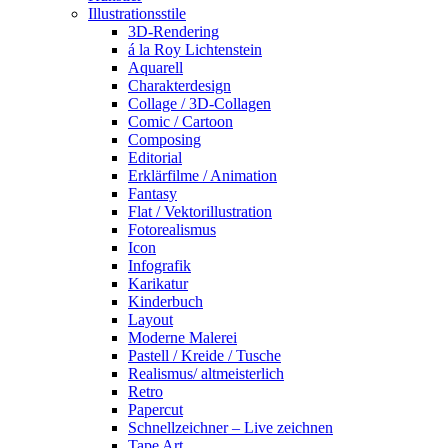
Illustrationsstile
3D-Rendering
á la Roy Lichtenstein
Aquarell
Charakterdesign
Collage / 3D-Collagen
Comic / Cartoon
Composing
Editorial
Erklärfilme / Animation
Fantasy
Flat / Vektorillustration
Fotorealismus
Icon
Infografik
Karikatur
Kinderbuch
Layout
Moderne Malerei
Pastell / Kreide / Tusche
Realismus/ altmeisterlich
Retro
Papercut
Schnellzeichner – Live zeichnen
Tape Art