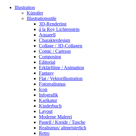
Illustration
Künstler
Illustrationsstile
3D-Rendering
á la Roy Lichtenstein
Aquarell
Charakterdesign
Collage / 3D-Collagen
Comic / Cartoon
Composing
Editorial
Erklärfilme / Animation
Fantasy
Flat / Vektorillustration
Fotorealismus
Icon
Infografik
Karikatur
Kinderbuch
Layout
Moderne Malerei
Pastell / Kreide / Tusche
Realismus/ altmeisterlich
Retro