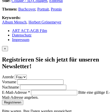
Stile:
Collage / 3D-Collagen
,
Editorial
Themen:
Buchcover
,
Portrait
,
Promis
Keywords:
Album Mensch
,
Herbert Grönemeyer
ART ACT-AGB Film
Datenschutz
Impressum
×
Registrieren Sie sich jetzt für unseren
Newsletter!
Anrede
Vorname
Nachname
E-Mail-Adresse
*
Bitte eine gültige E-
Mail-Adresse angeben.
Bitte warten, Ihre Daten werden gespeichert.