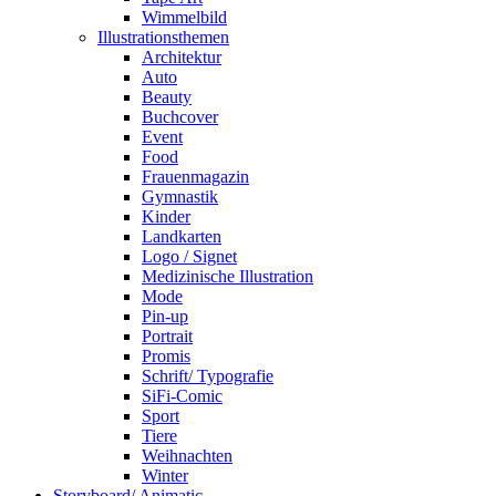
Wimmelbild
Illustrationsthemen
Architektur
Auto
Beauty
Buchcover
Event
Food
Frauenmagazin
Gymnastik
Kinder
Landkarten
Logo / Signet
Medizinische Illustration
Mode
Pin-up
Portrait
Promis
Schrift/ Typografie
SiFi-Comic
Sport
Tiere
Weihnachten
Winter
Storyboard/ Animatic