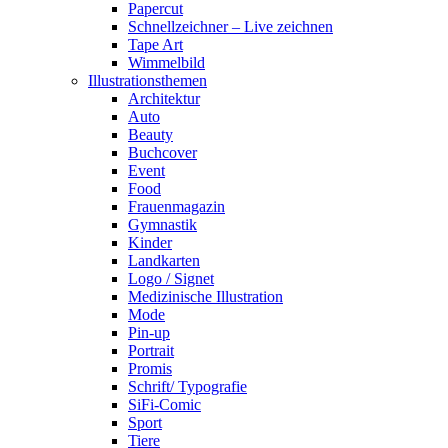
Papercut
Schnellzeichner – Live zeichnen
Tape Art
Wimmelbild
Illustrationsthemen
Architektur
Auto
Beauty
Buchcover
Event
Food
Frauenmagazin
Gymnastik
Kinder
Landkarten
Logo / Signet
Medizinische Illustration
Mode
Pin-up
Portrait
Promis
Schrift/ Typografie
SiFi-Comic
Sport
Tiere