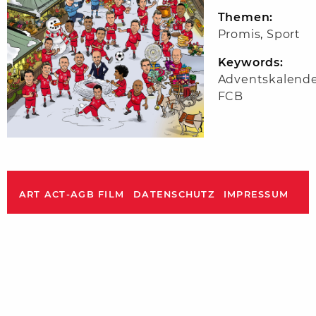
Themen:
Promis
,
Sport
Keywords:
Adventskalend
FCB
ART ACT-AGB FILM
DATENSCHUTZ
IMPRESSUM