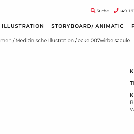
Suche
+49 16
ILLUSTRATION
STORYBOARD/ ANIMATIC
hemen
/
Medizinische Illustration
/
ecke 007wirbelsaeule
K
T
K
B
W