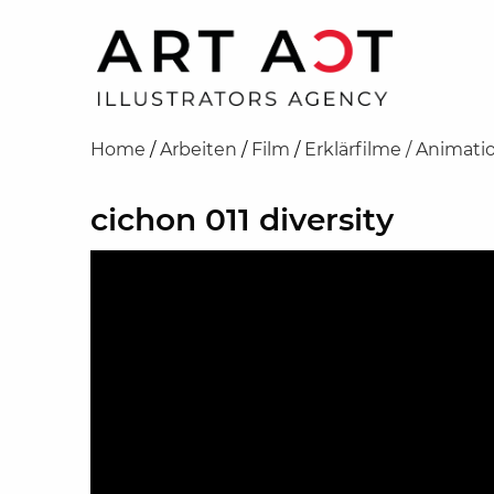
Home
/
Arbeiten
/
Film
/
Erklärfilme / Animati
cichon 011 diversity