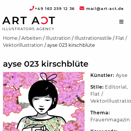
+49 163 259 12 36
mail@art-act.de
Home
/
Arbeiten
/
Illustration
/
Illustrationsstile
/
Flat /
Vektorillustration
/
ayse 023 kirschblüte
ayse 023 kirschblüte
Künstler:
Ayse
Stile:
Editorial
,
Flat /
Vektorillustrati
Thema:
Frauenmagazin