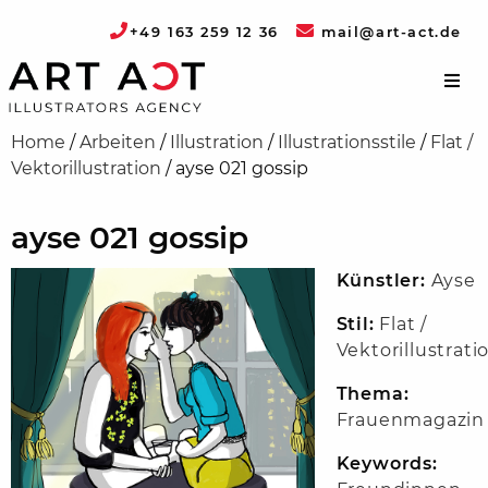
+49 163 259 12 36
mail@art-act.de
Home
/
Arbeiten
/
Illustration
/
Illustrationsstile
/
Flat /
Vektorillustration
/
ayse 021 gossip
ayse 021 gossip
Künstler:
Ayse
Stil:
Flat /
Vektorillustrati
Thema:
Frauenmagazin
Keywords: