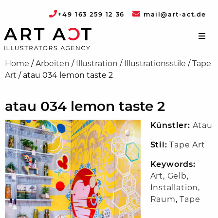
+49 163 259 12 36
mail@art-act.de
Home
/
Arbeiten
/
Illustration
/
Illustrationsstile
/
Tape
Art
/
atau 034 lemon taste 2
atau 034 lemon taste 2
Künstler:
Atau
Stil:
Tape Art
Keywords:
Art
,
Gelb
,
Installation
,
Raum
,
Tape