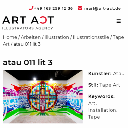
+49 163 259 12 36
mail@art-act.de
Home
/
Arbeiten
/
Illustration
/
Illustrationsstile
/
Tape
Art
/
atau 011 lit 3
atau 011 lit 3
Künstler:
Atau
Stil:
Tape Art
Keywords:
Art
,
Installation
,
Tape