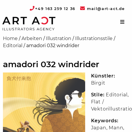
+49 163 259 12 36
mail@art-act.de
Home
/
Arbeiten
/
Illustration
/
Illustrationsstile
/
Editorial
/
amadori 032 windrider
amadori 032 windrider
Künstler:
Birgit
Stile:
Editorial
,
Flat /
Vektorillustrati
Keywords:
Japan
,
Mann
,